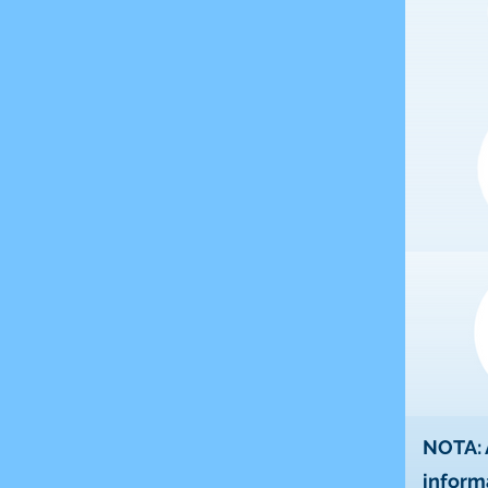
NOTA: A
informa