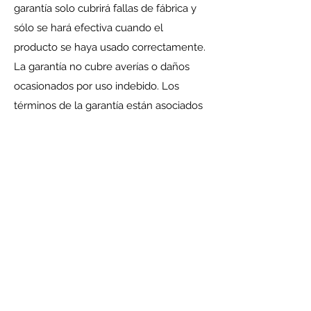
garantía solo cubrirá fallas de fábrica y
sólo se hará efectiva cuando el
producto se haya usado correctamente.
La garantía no cubre averías o daños
ocasionados por uso indebido. Los
términos de la garantía están asociados
a fallas de fabricación y funcionamiento
en condiciones normales de los
productos y sólo se harán efectivos
estos términos si el equipo ha sido
usado correctamente. Esto incluye: – De
acuerdo a las especificaciones técnicas
indicadas para cada producto. – En
condiciones ambientales acorde con las
especificaciones indicadas por el
fabricante. – En uso específico para la